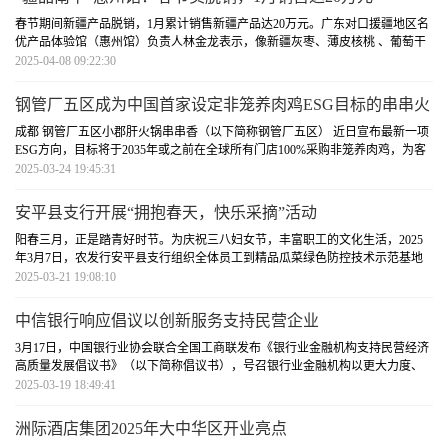
春节期间新疆产品脱销，1月累计销售新疆产品达20万元。广东对口援疆地区名
优产品体验馆（惠州馆）负责人林金龙表示，像新疆灰枣、薄皮核桃 、葡萄干
等产品一经推出，库存迅速清
[详细]
2025-04-08 09:22:30
钢管厂五区成为中国首家设定非笼养肉鸡ESG目标的串串火
锅品牌
成都 钢管厂五区小郡肝火锅串串香（以下简称钢管厂五区） 近日宣布最新一项
ESG方向，目标将于2035年或之前在全球所有门店100%采购非笼养肉鸡，为客
户提供更安全，健康的食材，响应
[详细]
2025-03-24 19:45:31
安平县支行开展“拥抱春天，快乐采摘”活动
阳春三月，正是踏青好时节。为庆祝三八妇女节，丰富职工的文化生活，2025
年3月7日，农发行安平县支行组织全体员工到精品瓜菜绿色防控技术示范基地
开展草莓采摘活动，共赴春日之
[详细]
2025-03-21 19:08:10
中信银行响应倡议以创新服务支持民营企业
3月17日，中国银行业协会联合全国工商联发布《银行业金融机构支持民营经济
高质量发展倡议书》（以下简称倡议书），号召银行业金融机构以更大力度、
更实举措进一步做好民营企业
[详细]
2025-03-19 18:49:41
洲际酒店集团2025年大中华区开业亮点