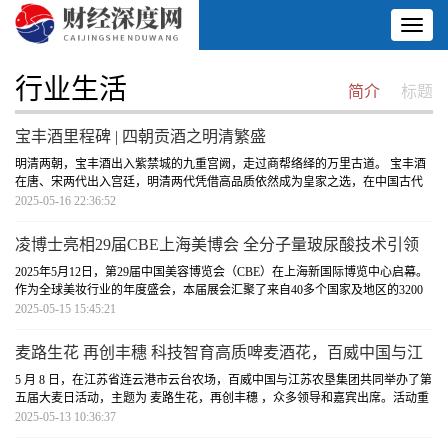
Toggl
naviga
行业生活
简介
标题
宝丰酒里程碑 | 四朝贡酒之明清繁盛
明清两朝，宝丰酒出入紫禁城的九重宫阙，走过商帮络绎的万里古道。 宝丰酒
在唐、宋两代出入宫廷，明清两代凭借高品质依然成为皇家之选，在中国古代
史中，占据唐、宋、明、清四
[详细]
2025-05-16 22:36:52
凌博士亮相29届CBE上海美博会 全分子量玻尿酸技术引领
国货抗衰新浪潮
2025年5月12日，第29届中国美容博览会（CBE）在上海新国际博览中心启幕。
作为全球美妆行业的年度盛会，本届展会汇聚了来自40多个国家及地区的3200
余家展商，展出超过7万款美妆新品与
[详细]
2025-05-15 15:45:21
麦路生花 再创丰穗 科技智育高质啤麦酒花，百威中国与江
苏农垦共创丰穗
5 月 8 日，在江苏省连云港市云台农场，百威中国与江苏农垦集团共同举办了第
五届大麦日活动，主题为 麦路生花，再创丰穗 ，众多领导和嘉宾出席。活动重
点展示了双方联合选育的优
[详细]
2025-05-13 10:36:37