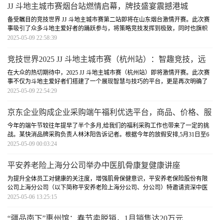
JJ 斗地主城市赛烟台站燃情启幕，牌技盛宴震撼港城
备受瞩目的竞技世界 JJ 斗地主城市赛第二站即将在山东烟台激情开赛。此次赛
事吸引了众多斗地主爱好者的踊跃参与，将策略竞技发挥到极致，同时也旗帜
鲜明地与赌博行为划清界限。
[详细]
2025-05-09 22:58:39
竞技世界2025 JJ 斗地主城市赛（杭州站）：智趣竞技，远
离赌博
在大众的热切期待中，2025 JJ 斗地主城市赛（杭州站）即将激情开赛。此次赛
事不仅为斗地主爱好者们搭建了一个展现智慧与技巧的平台，更是再次明确了
与赌博行为划清界限的坚定立
[详细]
2025-05-09 22:54:29
京东企业购成企业采购端午福利优选平台，商品、价格、服
务多维助力企业降本
今年的端午节较往年提早了半个多月,给我们的福利采购工作也带来了一定的挑
战。某快消品牌采购负责人林沐阳告诉记者。根据今年的放假安排,5月31日至6
月2日为端午节假期,距离五一
[详细]
2025-05-09 00:03:24
平安养老险上海分公司举办中医肌骨康复健康讲座
为提升全体员工对健康的关注度，增强肌骨保健意识，平安养老保险股份有限
公司上海分公司（以下简称平安养老险上海分公司、分公司）特邀请资深中医
康复医师举办中医肌骨康复健
[详细]
2025-05-06 13:25:15
“疆品南下”惠州馆：春节卖脱销，1月销售达20万元